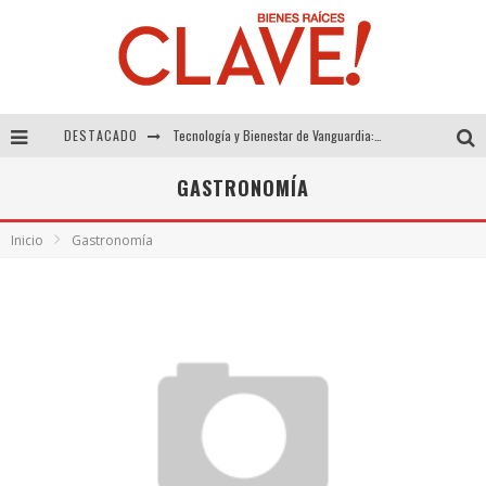
DESTACADO
Tecnología y Bienestar de Vanguardia: El Inodoro Inteligente Neotech de FV.
Sector Inmobiliario – recuperación a paso firme
GASTRONOMÍA
Alexandra Bedoya – La Constancia detrás de La Paletería
Inicio
Gastronomía
El Despertar de la Calidez: Acabados Dorados de FV para Elevar tu Espacio