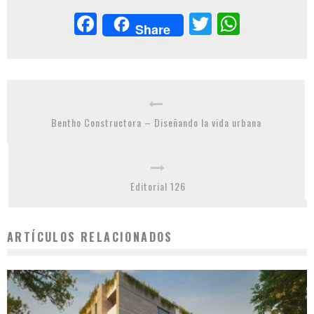
Facebook
Twitter
Whats
Share
Bentho Constructora – Diseñando la vida urbana
Editorial 126
ARTÍCULOS RELACIONADOS