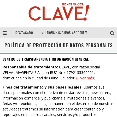
DESTACADO
MULTIOFICINAS / AMOBLARE / TREZE – Especial Interiorismo & Decoración 2026
Abad Vergara Arquitectos – Especial Interiorismo & Decoración 2026
POLÍTICA DE PROTECCIÓN DE DATOS PERSONALES
COLINEAL – Especial Interiorismo & Decoración 2026
CENTRO DE TRANSPARENCIA E INFORMACIÓN GENERAL
ADRIANA HOYOS DESIGN STUDIO – Especial Interiorismo & Decoración 2026
Responsable de tratamiento
:
CLAVE, con razón social
VELVALMAGENTA S.A., con RUC Nro. 1792135362001,
domiciliada en la ciudad de Quito, Ecuador.
(…Ver más)
Fines del tratamiento y sus bases legales
:
Usamos sus
datos personales con el objetivo de enviar revistas, newsletters,
información comercial y publicitaria e invitaciones a eventos,
ferias y/o reuniones, de igual manera en el desarrollo de nuestras
actividades tratamos su información para crear contenido y
reportajes en nuestros canales, servicios y/o productos,