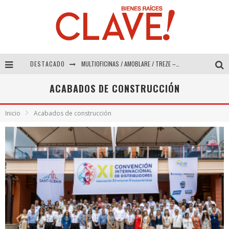
MULTIOFICINAS / AMOBLARE / TREZE – Especial Interiorismo & Decoración 2026
DESTACADO
Abad Vergara Arquitectos – Especial Interiorismo & Decoración 2026
ACABADOS DE CONSTRUCCIÓN
COLINEAL – Especial Interiorismo & Decoración 2026
Inicio
Acabados de construcción
ADRIANA HOYOS DESIGN STUDIO – Especial Interiorismo & Decoración 2026