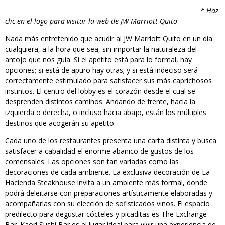
* Haz
clic en el logo para visitar la web de JW Marriott Quito
Nada más entretenido que acudir al JW Marriott Quito en un día
cualquiera, a la hora que sea, sin importar la naturaleza del
antojo que nos guía. Si el apetito está para lo formal, hay
opciones; si está de apuro hay otras; y si está indeciso será
correctamente estimulado para satisfacer sus más caprichosos
instintos. El centro del lobby es el corazón desde el cual se
desprenden distintos caminos. Andando de frente, hacia la
izquierda o derecha, o incluso hacia abajo, están los múltiples
destinos que acogerán su apetito.
Cada uno de los restaurantes presenta una carta distinta y busca
satisfacer a cabalidad el enorme abanico de gustos de los
comensales. Las opciones son tan variadas como las
decoraciones de cada ambiente. La exclusiva decoración de La
Hacienda Steakhouse invita a un ambiente más formal, donde
podrá deleitarse con preparaciones artísticamente elaboradas y
acompañarlas con su elección de sofisticados vinos. El espacio
predilecto para degustar cócteles y picaditas es The Exchange
Bar. Kaori Sushi Bar es el lugar ideal para vivir una experiencia de