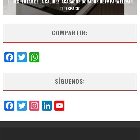
TECNOLOGÍA Y BIENESTAR DE VANGUARDIA: EL INODORO INTELIGENTE
NEOTECH DE FV.
COMPARTIR:
Facebook
Twitter
WhatsApp
SÍGUENOS:
Facebook
Twitter
Instagram
LinkedIn
YouTube
Channel