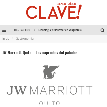
DESTACADO
Sector Inmobiliario – recuperación a paso firme
Inicio
Gastronomía
Alexandra Bedoya – La Constancia detrás de La Paletería
El Despertar de la Calidez: Acabados Dorados de FV para Elevar tu Espacio
JW Marriott Quito – Los caprichos del paladar
Tecnología y Bienestar de Vanguardia: El Inodoro Inteligente Neotech de FV.