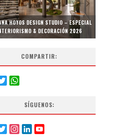
MULTIOFICINA
ANA HOYOS DESIGN STUDIO – ESPECIAL
ESPECIAL INT
NTERIORISMO & DECORACIÓN 2026
COMPARTIR:
acebook
Twitter
WhatsApp
SÍGUENOS:
acebook
Twitter
Instagram
LinkedIn
YouTube
Channel