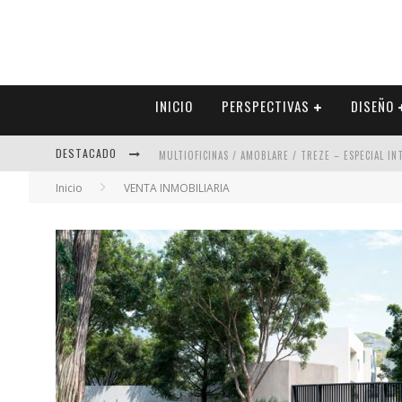
INICIO
PERSPECTIVAS
DISEÑO
DESTACADO
MULTIOFICINAS / AMOBLARE / TREZE – ESPECIAL I
Inicio
VENTA INMOBILIARIA
ABAD VERGARA ARQUITECTOS – ESPECIAL INTERIOR
COLINEAL – ESPECIAL INTERIORISMO & DECORACIÓN
ADRIANA HOYOS DESIGN STUDIO – ESPECIAL INTER