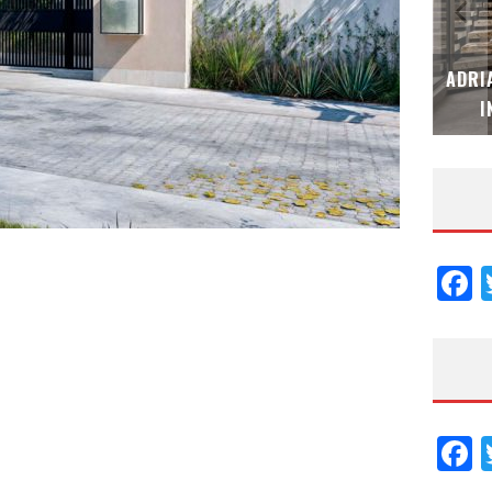
MUBB DESIGN STUDIO – ESPECIAL
ADRI
INTERIORISMO & DECORACIÓN 2026
I
F
F