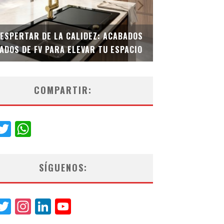
DESPERTAR DE LA CALIDEZ: ACABADOS
TECNOLOGÍA Y B
ADOS DE FV PARA ELEVAR TU ESPACIO
EL INODORO INT
COMPARTIR:
acebook
Twitter
WhatsApp
SÍGUENOS:
acebook
Twitter
Instagram
LinkedIn
YouTube
Channel