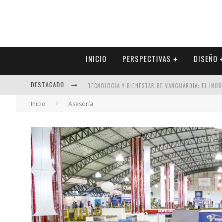
INICIO
PERSPECTIVAS
DISEÑO
DESTACADO
TECNOLOGÍA Y BIENESTAR DE VANGUARDIA: EL INO
Inicio
Asesoría
SECTOR INMOBILIARIO – RECUPERACIÓN A PASO FI
ALEXANDRA BEDOYA – LA CONSTANCIA DETRÁS DE LA
EL DESPERTAR DE LA CALIDEZ: ACABADOS DORADOS 