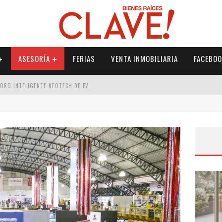
ASESORÍA
FERIAS
VENTA INMOBILIARIA
FACEBOO
DORO INTELIGENTE NEOTECH DE FV.
RME
 PALETERÍA
DE FV PARA ELEVAR TU ESPACIO