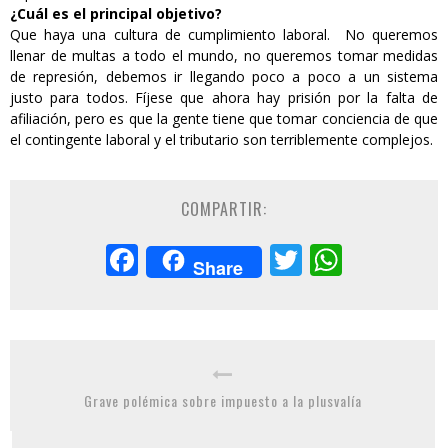
¿Cuál es el principal objetivo?
Que haya una cultura de cumplimiento laboral. No queremos
llenar de multas a todo el mundo, no queremos tomar medidas
de represión, debemos ir llegando poco a poco a un sistema
justo para todos. Fíjese que ahora hay prisión por la falta de
afiliación, pero es que la gente tiene que tomar conciencia de que
el contingente laboral y el tributario son terriblemente complejos.
COMPARTIR:
Facebook
Twitter
Whats
Share
Grave polémica sobre impuesto a la plusvalía