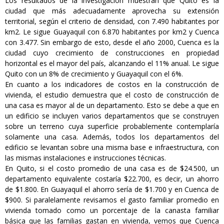
Los resultados de la investigación muestran que Quito es la
ciudad que más adecuadamente aprovecha su extensión
territorial, según el criterio de densidad, con 7.490 habitantes por
km2. Le sigue Guayaquil con 6.870 habitantes por km2 y Cuenca
con 3.477. Sin embargo de esto, desde el año 2000, Cuenca es la
ciudad cuyo crecimiento de construcciones en propiedad
horizontal es el mayor del país, alcanzando el 11% anual. Le sigue
Quito con un 8% de crecimiento y Guayaquil con el 6%.
En cuanto a los indicadores de costos en la construcción de
vivienda, el estudio demuestra que el costo de construcción de
una casa es mayor al de un departamento. Esto se debe a que en
un edificio se incluyen varios departamentos que se construyen
sobre un terreno cuya superficie probablemente contemplaría
solamente una casa. Además, todos los departamentos del
edificio se levantan sobre una misma base e infraestructura, con
las mismas instalaciones e instrucciones técnicas.
En Quito, si el costo promedio de una casa es de $24.500, un
departamento equivalente costaría $22.700, es decir, un ahorro
de $1.800. En Guayaquil el ahorro sería de $1.700 y en Cuenca de
$900. Si paralelamente revisamos el gasto familiar promedio en
vivienda tomado como un porcentaje de la canasta familiar
básica que las familias gastan en vivienda, vemos que Cuenca