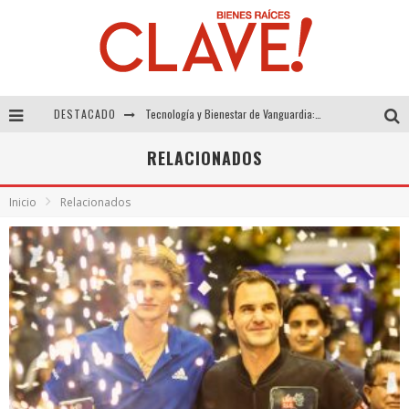
DESTACADO
Tecnología y Bienestar de Vanguardia: El Inodoro Inteligente Neotech de FV.
Sector Inmobiliario – recuperación a paso firme
RELACIONADOS
Alexandra Bedoya – La Constancia detrás de La Paletería
Inicio
Relacionados
El Despertar de la Calidez: Acabados Dorados de FV para Elevar tu Espacio