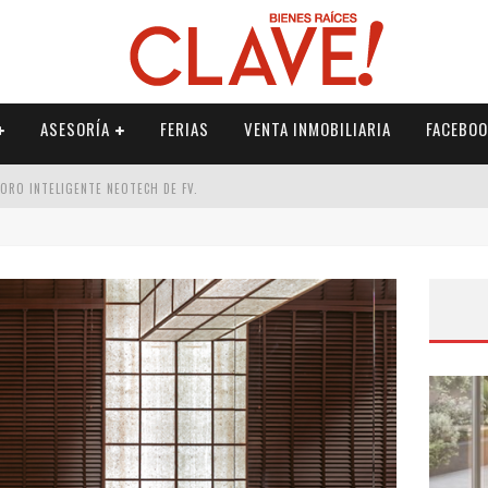
ASESORÍA
FERIAS
VENTA INMOBILIARIA
FACEBOO
DORO INTELIGENTE NEOTECH DE FV.
RME
 PALETERÍA
DE FV PARA ELEVAR TU ESPACIO