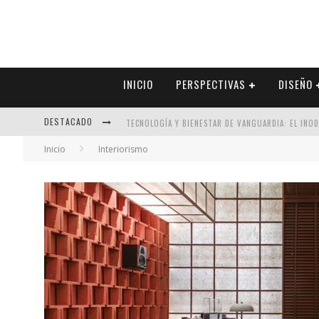
INICIO
PERSPECTIVAS
DISEÑO
TECNOLOGÍA Y BIENESTAR DE VANGUARDIA: EL INO
DESTACADO
SECTOR INMOBILIARIO – RECUPERACIÓN A PASO FI
Inicio
Interiorismo
ALEXANDRA BEDOYA – LA CONSTANCIA DETRÁS DE LA
EL DESPERTAR DE LA CALIDEZ: ACABADOS DORADOS 