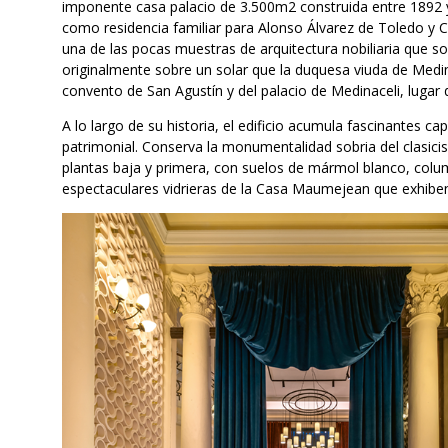
imponente casa palacio de 3.500m2 construida entre 1892 y
como residencia familiar para Alonso Álvarez de Toledo y C
una de las pocas muestras de arquitectura nobiliaria que so
originalmente sobre un solar que la duquesa viuda de Medin
convento de San Agustín y del palacio de Medinaceli, lugar 
A lo largo de su historia, el edificio acumula fascinantes c
patrimonial. Conserva la monumentalidad sobria del clasic
plantas baja y primera, con suelos de mármol blanco, colu
espectaculares vidrieras de la Casa Maumejean que exhiben 