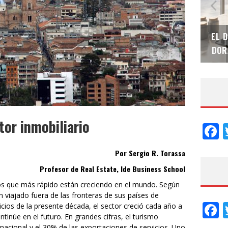
SAINT-GOBAIN IMPTEK – XI CONVENCIÓN
EL 
INTERNACIONAL
DOR
tor inmobiliario
F
Por Sergio R. Torassa
Profesor de Real Estate, Ide Business School
cos que más rápido están creciendo en el mundo. Según
n viajado fuera de las fronteras de sus países de
F
icios de la presente década, el sector creció cada año a
inúe en el futuro. En grandes cifras, el turismo
nacional y el 30% de las exportaciones de servicios. Uno