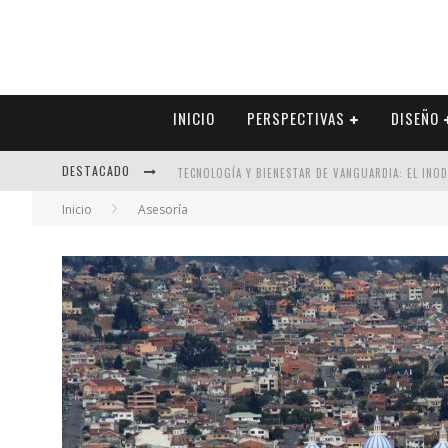
INICIO
PERSPECTIVAS
DISEÑO
DESTACADO
TECNOLOGÍA Y BIENESTAR DE VANGUARDIA: EL INO
Inicio
Asesoría
SECTOR INMOBILIARIO – RECUPERACIÓN A PASO FI
ALEXANDRA BEDOYA – LA CONSTANCIA DETRÁS DE LA
EL DESPERTAR DE LA CALIDEZ: ACABADOS DORADOS 