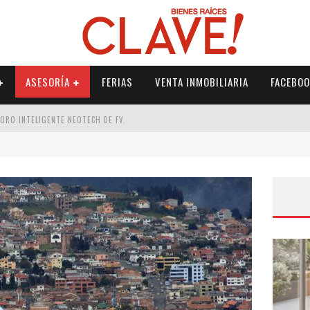
ASESORÍA
FERIAS
VENTA INMOBILIARIA
FACEBOO
DORO INTELIGENTE NEOTECH DE FV.
RME
 PALETERÍA
DE FV PARA ELEVAR TU ESPACIO