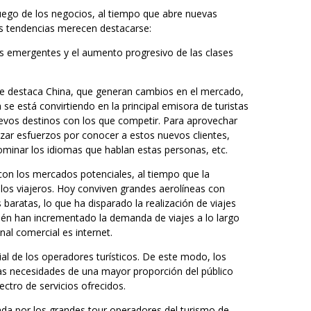
uego de los negocios, al tiempo que abre nuevas
ales tendencias merecen destacarse:
as emergentes y el aumento progresivo de las clases
ue destaca China, que generan cambios en el mercado,
se está convirtiendo en la principal emisora de turistas
evos destinos con los que competir. Para aprovechar
izar esfuerzos por conocer a estos nuevos clientes,
dominar los idiomas que hablan estas personas, etc.
 con los mercados potenciales, al tiempo que la
e los viajeros. Hoy conviven grandes aerolíneas con
aratas, lo que ha disparado la realización de viajes
ién han incrementado la demanda de viajes a lo largo
nal comercial es internet.
l de los operadores turísticos. De este modo, los
las necesidades de una mayor proporción del público
ectro de servicios ofrecidos.
da por los grandes tour operadores del turismo de