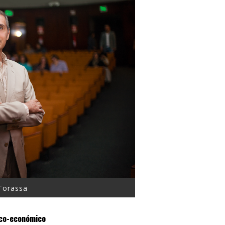
 Torassa
ico-económico