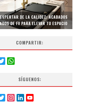
DESPERTAR DE LA CALIDEZ: ACABADOS
TECNOLOGÍA Y B
ADOS DE FV PARA ELEVAR TU ESPACIO
EL INODORO INT
COMPARTIR:
acebook
Twitter
WhatsApp
SÍGUENOS:
acebook
Twitter
Instagram
LinkedIn
YouTube
Channel