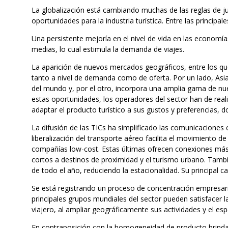
La globalización está cambiando muchas de las reglas de j
oportunidades para la industria turística. Entre las princip
Una persistente mejoría en el nivel de vida en las economí
medias, lo cual estimula la demanda de viajes.
La aparición de nuevos mercados geográficos, entre los q
tanto a nivel de demanda como de oferta. Por un lado, Asia 
del mundo y, por el otro, incorpora una amplia gama de nu
estas oportunidades, los operadores del sector han de real
adaptar el producto turístico a sus gustos y preferencias, 
La difusión de las TICs ha simplificado las comunicaciones
liberalización del transporte aéreo facilita el movimiento d
compañías low-cost. Estas últimas ofrecen conexiones más b
cortos a destinos de proximidad y el turismo urbano. Tamb
de todo el año, reduciendo la estacionalidad. Su principal ca
Se está registrando un proceso de concentración empresaria
principales grupos mundiales del sector pueden satisfacer 
viajero, al ampliar geográficamente sus actividades y el esp
En contraposición con la homogeneidad de producto brinda