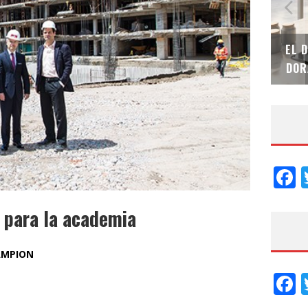
SAINT-GOBAIN IMPTEK – XI CONVENCIÓN
EL 
INTERNACIONAL
DOR
F
 para la academia
AMPION
F