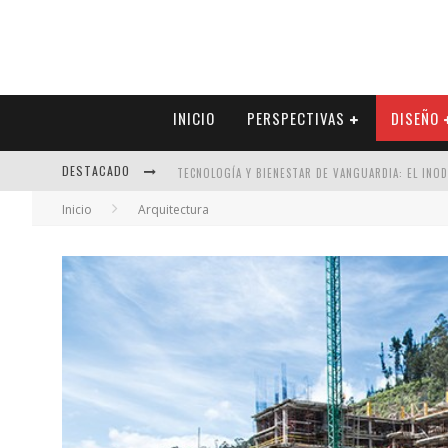
INICIO
PERSPECTIVAS
DISEÑO
DESTACADO
TECNOLOGÍA Y BIENESTAR DE VANGUARDIA: EL INO
Inicio
Arquitectura
SECTOR INMOBILIARIO – RECUPERACIÓN A PASO FI
ALEXANDRA BEDOYA – LA CONSTANCIA DETRÁS DE LA
EL DESPERTAR DE LA CALIDEZ: ACABADOS DORADOS 