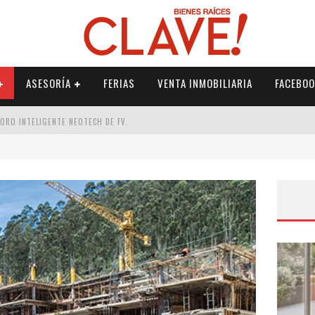
ASESORÍA
FERIAS
VENTA INMOBILIARIA
FACEBOO
DORO INTELIGENTE NEOTECH DE FV.
RME
 PALETERÍA
DE FV PARA ELEVAR TU ESPACIO