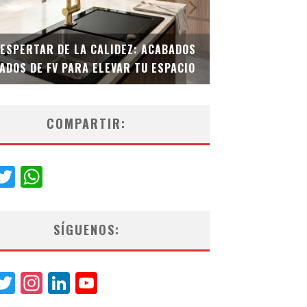
DESPERTAR DE LA CALIDEZ: ACABADOS
TECNOLOGÍA Y B
ADOS DE FV PARA ELEVAR TU ESPACIO
EL INODORO INT
COMPARTIR:
acebook
Twitter
WhatsApp
SÍGUENOS:
acebook
Twitter
Instagram
LinkedIn
YouTube
Channel