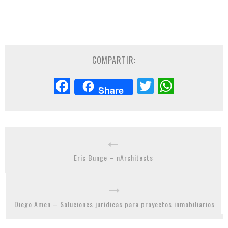
COMPARTIR:
Facebook
Twitter
Whats
Share
Eric Bunge – nArchitects
Diego Amen – Soluciones jurídicas para proyectos inmobiliarios