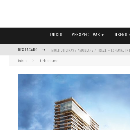
INICIO
PERSPECTIVAS
DISEÑO
DESTACADO
MULTIOFICINAS / AMOBLARE / TREZE – ESPECIAL I
Inicio
Urbanismo
ABAD VERGARA ARQUITECTOS – ESPECIAL INTERIOR
COLINEAL – ESPECIAL INTERIORISMO & DECORACIÓN
ADRIANA HOYOS DESIGN STUDIO – ESPECIAL INTER