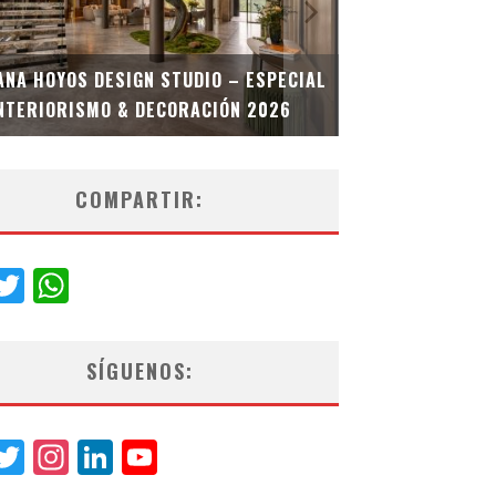
MULTIOFICINA
ANA HOYOS DESIGN STUDIO – ESPECIAL
ESPECIAL INT
NTERIORISMO & DECORACIÓN 2026
COMPARTIR:
acebook
Twitter
WhatsApp
SÍGUENOS:
acebook
Twitter
Instagram
LinkedIn
YouTube
Channel