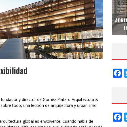
MUBB DESIGN STUDIO – ESPECIAL
ADRI
INTERIORISMO & DECORACIÓN 2026
I
xibilidad
F
 fundador y director de Gómez Platero Arquitectura &
 sobre todo, una lección de arquitectura y urbanismo
F
rquitectura global es envolvente. Cuando habla de