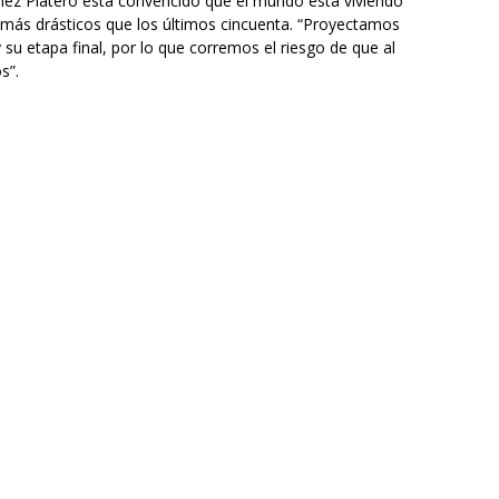
ómez Platero está convencido que el mundo está viviendo
 más drásticos que los últimos cincuenta. “Proyectamos
 su etapa final, por lo que corremos el riesgo de que al
s”.