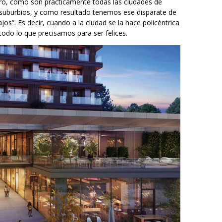
tro, como son prácticamente todas las ciudades de
os suburbios, y como resultado tenemos ese disparate de
jos”. Es decir, cuando a la ciudad se la hace policéntrica
todo lo que precisamos para ser felices.