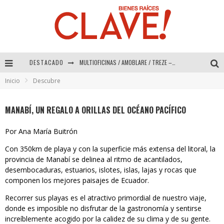
DESTACADO
Abad Vergara Arquitectos – Especial Interiorismo & Decoración 2026
Inicio
Descubre
COLINEAL – Especial Interiorismo & Decoración 2026
ADRIANA HOYOS DESIGN STUDIO – Especial Interiorismo & Decoración 2026
MANABÍ, UN REGALO A ORILLAS DEL OCÉANO PACÍFICO
MULTIOFICINAS / AMOBLARE / TREZE – Especial Interiorismo & Decoración 2026
Por Ana María Buitrón
Con 350km de playa y con la superficie más extensa del litoral, la
provincia de Manabí se delinea al ritmo de acantilados,
desembocaduras, estuarios, islotes, islas, lajas y rocas que
componen los mejores paisajes de Ecuador.
Recorrer sus playas es el atractivo primordial de nuestro viaje,
donde es imposible no disfrutar de la gastronomía y sentirse
increíblemente acogido por la calidez de su clima y de su gente.