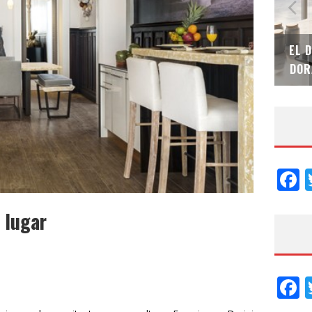
INT-GOBAIN IMPTEK – XI CONVENCIÓN
EL DESPERTAR
INTERNACIONAL
DORADOS DE F
F
 lugar
F