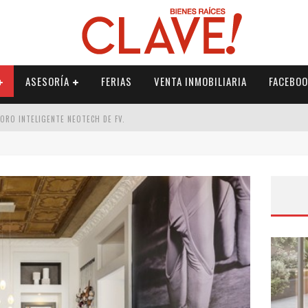
ASESORÍA
FERIAS
VENTA INMOBILIARIA
FACEBOO
DORO INTELIGENTE NEOTECH DE FV.
RME
 PALETERÍA
DE FV PARA ELEVAR TU ESPACIO