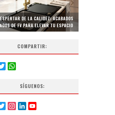
 DE LA CALIDEZ: ACABADOS
TECNOLOGÍA Y BIENESTAR 
V PARA ELEVAR TU ESPACIO
EL INODORO INTELIGENTE 
COMPARTIR:
acebook
Twitter
WhatsApp
SÍGUENOS:
acebook
Twitter
Instagram
LinkedIn
YouTube
Channel