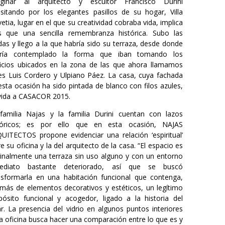
ginar al arquitecto y escultor Francisco Durini
nsitando por los elegantes pasillos de su hogar, Villa
vetia, lugar en el que su creatividad cobraba vida, implica
 que una sencilla remembranza histórica. Subo las
das y llego a la que habría sido su terraza, desde donde
ría contemplado la forma que iban tomando los
ficios ubicados en la zona de las que ahora llamamos
les Luis Cordero y Ulpiano Páez. La casa, cuya fachada
esta ocasión ha sido pintada de blanco con filos azules,
vida a CASACOR 2015.
familia Najas y la familia Durini cuentan con lazos
tóricos; es por ello que en esta ocasión, NAJAS
UITECTOS propone evidenciar una relación ‘espiritual’
e su oficina y la del arquitecto de la casa. “El espacio es
ginalmente una terraza sin uso alguno y con un entorno
ediato bastante deteriorado, así que se buscó
nsformarla en una habitación funcional que contenga,
más de elementos decorativos y estéticos, un legítimo
pósito funcional y acogedor, ligado a la historia del
ar. La presencia del vidrio en algunos puntos interiores
la oficina busca hacer una comparación entre lo que es y