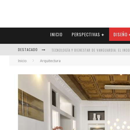
INICIO
PERSPECTIVAS
DISEÑO
DESTACADO
TECNOLOGÍA Y BIENESTAR DE VANGUARDIA: EL INO
Inicio
Arquitectura
SECTOR INMOBILIARIO – RECUPERACIÓN A PASO FI
ALEXANDRA BEDOYA – LA CONSTANCIA DETRÁS DE LA
EL DESPERTAR DE LA CALIDEZ: ACABADOS DORADOS 