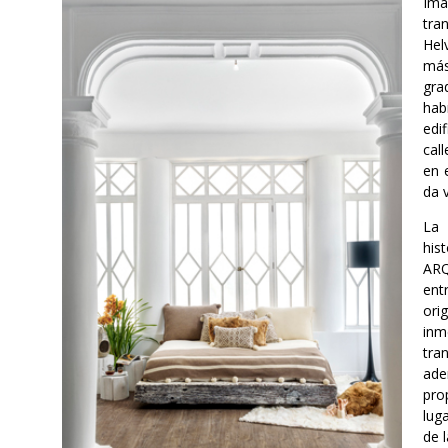
Ima
tra
Hel
más
gra
hab
edi
cal
en 
da 
La 
his
ARQ
entr
ori
inm
tra
ade
pro
lug
de 