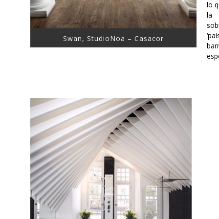
lo 
la 
sob
‘pa
Swan, StudioNoa – Casacor
bar
esp