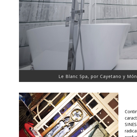
Le Blanc Spa, por Cayetano y Món
Conti
carac
SINES
radic