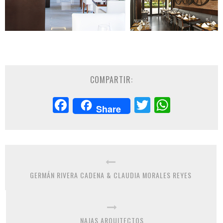
COMPARTIR:
Facebook
Twitter
Whats
Share
GERMÁN RIVERA CADENA & CLAUDIA MORALES REYES
NAJAS ARQUITECTOS