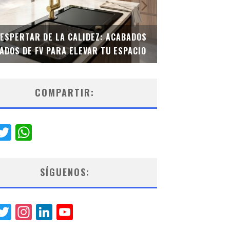
DESPERTAR DE LA CALIDEZ: ACABADOS
TECNOLOGÍA Y B
ADOS DE FV PARA ELEVAR TU ESPACIO
EL INODORO INT
COMPARTIR:
acebook
Twitter
WhatsApp
SÍGUENOS:
acebook
Twitter
Instagram
LinkedIn
YouTube
Channel