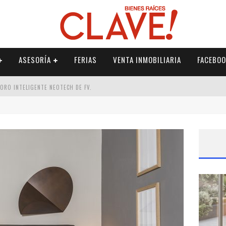
ASESORÍA
FERIAS
VENTA INMOBILIARIA
FACEBOO
DORO INTELIGENTE NEOTECH DE FV.
RME
 PALETERÍA
DE FV PARA ELEVAR TU ESPACIO