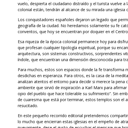
vuelo, despierta el ciudadano distraído y el turista vuelve a
colonial están, tendrán al alcance de su mirada una iglesia 
Los conquistadores españoles dejaron un legado que perma
geografía de la ciudad. No heredamos solamente su fe catól
conventos, que hoy se encuentran por doquier en el Centro 
Esa riqueza de la época colonial permanece hoy para disfr
que profesan cualquier tipología espiritual, porque su encant
arquitectura, son sistemas constructivos, sorprendentes vitr
índole, que encuentran una dimensión desconocida para tra
Para muchos, estos son espacios donde la fe transforma mi
desdichas en esperanza. Para otros, es la casa de la medita
analizan atentos el entorno para decidir si merece la pena c
ambiente que sirvió de inspiración a Karl Marx para afirmar qu
opio del pueblo que hace tolerable su sufrimiento”. Sin emb
de cuaresma que está por terminar, estos templos son el 
resucitado.
En este pequeño recorrido editorial pretendemos comparti
lo mucho que encierran estas iglesias en el empeño de atraer
nuevamente, dese el gusto de escuchar el mensaje que bro