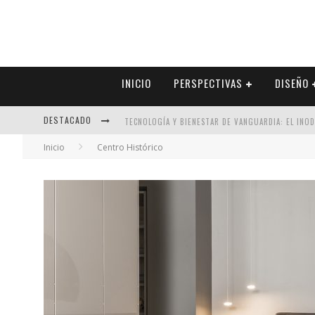
INICIO
PERSPECTIVAS
DISEÑO
DESTACADO
TECNOLOGÍA Y BIENESTAR DE VANGUARDIA: EL INO
Inicio
Centro Histórico
SECTOR INMOBILIARIO – RECUPERACIÓN A PASO FI
ALEXANDRA BEDOYA – LA CONSTANCIA DETRÁS DE LA
EL DESPERTAR DE LA CALIDEZ: ACABADOS DORADOS 