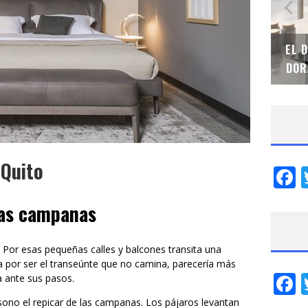
SAINT-GOBAIN IMPTEK – XI CONVENCIÓN
EL 
INTERNACIONAL
DOR
 Quito
F
 las campanas
 Por esas pequeñas calles y balcones transita una
ista por ser el transeúnte que no camina, parecería más
F
a ante sus pasos.
sono el repicar de las campanas. Los pájaros levantan