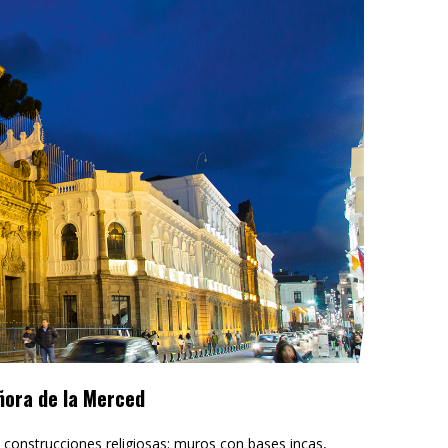
ñora de la Merced
 construcciones religiosas: muros con bases incas,