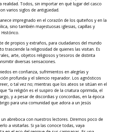
 la realidad. Todos, sin importar en qué lugar del casco
con varios siglos de antigüedad.
nece impregnado en el corazón de los quiteños y en la
ica, sino también majestuosas iglesias, capillas y
Histórico.
ute de propios y extraños, para ciudadanos del mundo
o trasciende la religiosidad de quienes las visitan. Es
ales, arte, objetos religiosos y tesoros de distinta
nsmitir diversas sensaciones.
edos en confianza, sufrimientos en alegrías y
ción profunda y el silencio reparador. Los agnósticos
reer, o tal vez no; mientras que los ateos se sitúan en el
e “la religión es el suspiro de la criatura oprimida, el
argo, y a pesar de discordias y concordias, en la época
abrigo para una comunidad que adora a un Jesús
r un abreboca con nuestros lectores. Diremos poco de
lo a visitarlas. Si ya las conoce todas, vaya
ta en el eco del repique de sus campanas. Es una