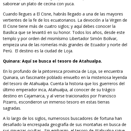
saborear un plato de cecina con yuca.
Cuando llegues a El Cisne, habrás llegado a una de las mayores
vertientes de la fe de los ecuatorianos. La devoción a la Virgen de
El Cisne tiene más de cuatro siglos; y aquí debes conocer la
Basílica que se levantó en su honor. Todos los años, desde este
templo y por orden del mismísimo Libertador Simón Bolívar,
empieza una de las romerías más grandes de Ecuador y norte del
Perú. El destino es la ciudad de Loja.
Quinara: Aquí se busca el tesoro de Atahualpa.
En lo profundo de la pintoresca provincia de Loja, se encuentra
Quinara, un fascinante poblado envuelto en la misteriosa leyenda
del tesoro de Atahualpa. Cuenta la historia que los guerreros del
último emperador inca, Atahualpa, al conocer de su trágico
destino en Cajamarca, y al verse traicionados por Francisco
Pizarro, escondieron un inmenso tesoro en estas tierras
sagradas.
A lo largo de los siglos, numerosos buscadores de fortuna han
desafiado la encrespada geografía de sus montañas en busca de
sus riquezas ocultas. Sin embargo, el tesoro de Atahualpa sigue