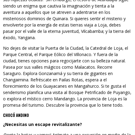
siendo un enigma que cautiva la imaginación y tienta a la
aventura a aquellos que se atreven a adentrarse en los
misteriosos dominios de Quinara. Si quieres sentir el misterio y
envolverte por la energía de estas tierras viaja a Loja, debes
pasar por el valle de la eterna juventud, Vilcabamba; y la tierra del
éxodo, Yangana.
No dejes de visitar la Puerta de la Ciudad, la Catedral de Loja, el
Parque Central, el Parque Eólico del Villonaco. Y fuera de la
ciudad, tienes opciones para regocijarte con su belleza natural.
Pasea por sus valles mágicos como Malacatos. Recorre
Saraguro. Explora Gonzanamá y su tierra de gigantes en
Changaimina. Refréscate en Pailas Rotas, espera a el
florecimiento de los Guayacanes en Mangahurco. Si te gusta el
senderismo planifica una visita al Bosque Petrificado de Puyango,
o explora el místico cerro Mandango. La provincia de Loja es la
promesa del turismo. Descubre la provincia que lo tiene todo.
CHOCÓ ANDINO
¿Necesitas un escape revitalizante?
¡Ponte la botas y vamos! Anímate a una excursión en medio de la