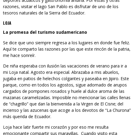
deportes acuáticos y gastronomía andina. Por estas y otras
razones, visitar el lago San Pablo es disfrutar de uno de los
tesoros naturales de la Sierra del Ecuador.
LOJA
La promesa del turismo sudamericano
Se dice que uno siempre regresa a los lugares en donde fue feliz.
Aquí te comparto las razones por las que este rincón de la patria,
me hace sonreír.
De niña esperaba con ilusión las vacaciones de verano para ir a
mi Loja natal. Agosto era especial. Abrazaba a mis abuelos,
jugaba en patios de helechos colgantes y paseaba en Jipiro. Este
parque, como en todos los agostos, sigue adornado de arupos
cargados de pompones rosados y huele al dulce aroma de las
mazanas caramelizadas. Imposible no mencionar las calles llenas
de “chagrillo” que dan la bienvenida a la Virgen de El Cisne; del
incienso y las azucenas que acoge a los devotos de “La Churona”
más querida de Ecuador.
Loja hace latir fuerte mi corazón y por eso me resulta
emocionante compartir sus maravillas. Cuando visito esta