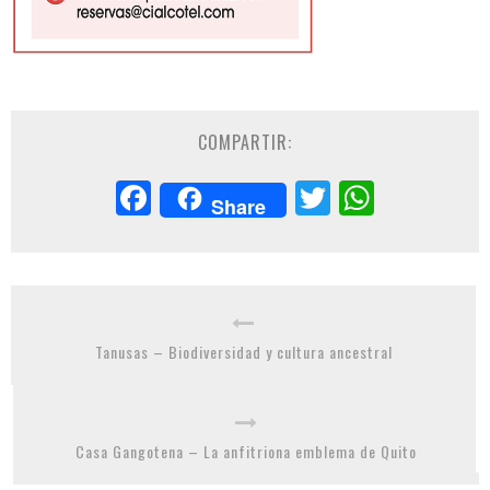
COMPARTIR:
Facebook
Twitter
Whats
Share
Tanusas – Biodiversidad y cultura ancestral
Casa Gangotena – La anfitriona emblema de Quito