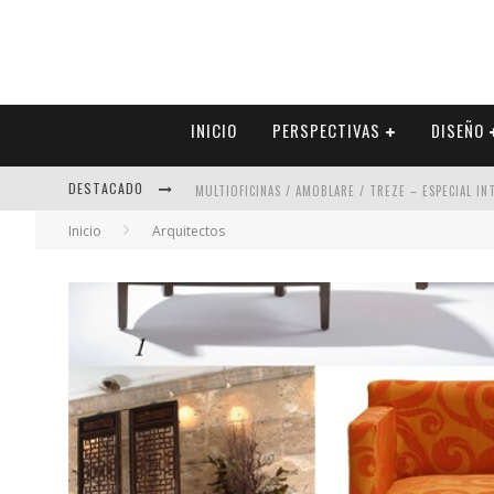
INICIO
PERSPECTIVAS
DISEÑO
DESTACADO
MULTIOFICINAS / AMOBLARE / TREZE – ESPECIAL I
Inicio
Arquitectos
ABAD VERGARA ARQUITECTOS – ESPECIAL INTERIOR
COLINEAL – ESPECIAL INTERIORISMO & DECORACIÓN
ADRIANA HOYOS DESIGN STUDIO – ESPECIAL INTER