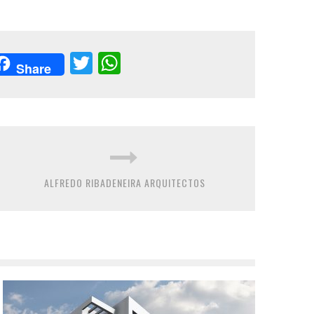
acebook
Twitter
WhatsApp
Share
ALFREDO RIBADENEIRA ARQUITECTOS