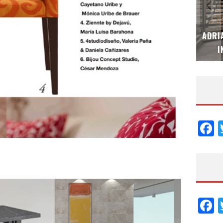
MUBB DESIGN STUDIO – ESPECIAL
ADRI
INTERIORISMO & DECORACIÓN 2026
I
F
F