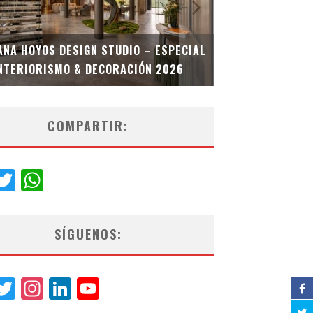
MULTIOFICINA
ANA HOYOS DESIGN STUDIO – ESPECIAL
ESPECIAL INT
NTERIORISMO & DECORACIÓN 2026
COMPARTIR:
acebook
Twitter
WhatsApp
SÍGUENOS:
acebook
Twitter
Instagram
LinkedIn
YouTube
Channel