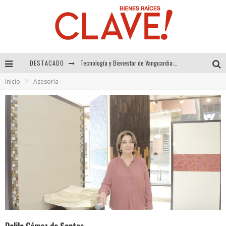
DESTACADO
Sector Inmobiliario – recuperación a paso firme
Inicio
Asesoría
Alexandra Bedoya – La Constancia detrás de La Paletería
El Despertar de la Calidez: Acabados Dorados de FV para Elevar tu Espacio
Tecnología y Bienestar de Vanguardia: El Inodoro Inteligente Neotech de FV.