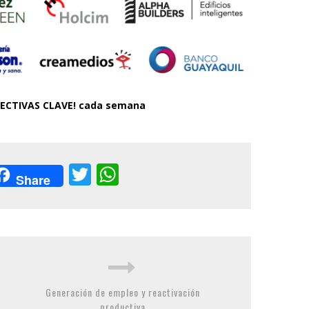
PECTIVAS CLAVE! cada semana
acebook
Twitter
WhatsApp
Share
Generación de empleo y reactivación
productiva