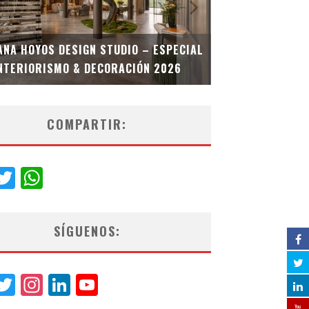
MULTIOFICINA
ANA HOYOS DESIGN STUDIO – ESPECIAL
ESPECIAL INT
NTERIORISMO & DECORACIÓN 2026
COMPARTIR:
acebook
Twitter
WhatsApp
SÍGUENOS:
acebook
Twitter
Instagram
LinkedIn
YouTube
Channel