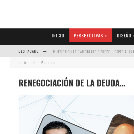
INICIO
PERSPECTIVAS
DISEÑO
DESTACADO
MULTIOFICINAS / AMOBLARE / TREZE – ESPECIAL I
Inicio
Paneles
ABAD VERGARA ARQUITECTOS – ESPECIAL INTERIOR
COLINEAL – ESPECIAL INTERIORISMO & DECORACIÓN
RENEGOCIACIÓN DE LA DEUDA…
ADRIANA HOYOS DESIGN STUDIO – ESPECIAL INTER