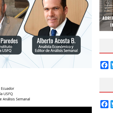
MUBB DESIGN STUDIO – ESPECIAL
ADRI
INTERIORISMO & DECORACIÓN 2026
I
F
e Ecuador
mía USFQ
e Análisis Semanal
F