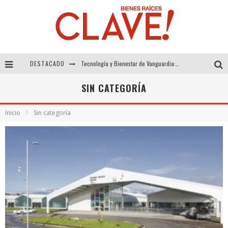
Tecnología y Bienestar de Vanguardia: El Inodoro Inteligente Neotech de FV.
DESTACADO
Sector Inmobiliario – recuperación a paso firme
SIN CATEGORÍA
Alexandra Bedoya – La Constancia detrás de La Paletería
Inicio
Sin categoría
El Despertar de la Calidez: Acabados Dorados de FV para Elevar tu Espacio