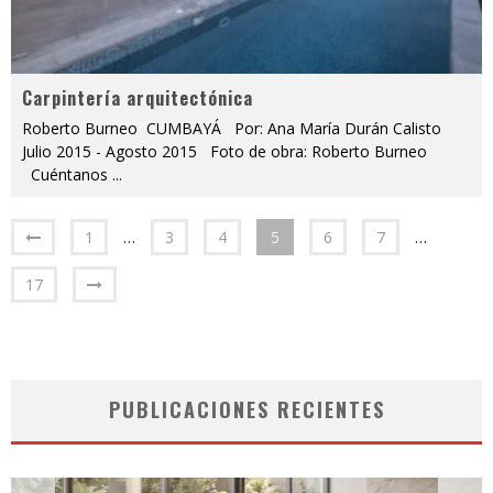
Carpintería arquitectónica
Roberto Burneo CUMBAYÁ Por: Ana María Durán Calisto
Julio 2015 - Agosto 2015 Foto de obra: Roberto Burneo
Cuéntanos
...
1
…
3
4
5
6
7
…
17
PUBLICACIONES RECIENTES