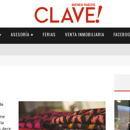
ASESORÍA
FERIAS
VENTA INMOBILIARIA
FACEBOO
O DE IMPUESTO A LA RENTA
FAMILIARES
L IRREMPLAZABLE
de
ume
la
 decir