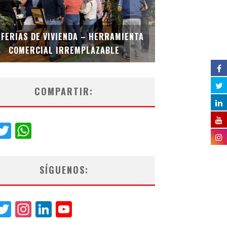
 FERIAS DE VIVIENDA – HERRAMIENTA
COMERCIAL IRREMPLAZABLE
CHARLOT
COMPARTIR:
acebook
Twitter
WhatsApp
SÍGUENOS:
acebook
Twitter
Instagram
LinkedIn
YouTube
Channel