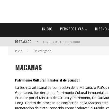
INICIO
PERSPECTIVAS
DISEÑO
DESTACADO
CHARLOTTE ENGLISH SCHOOL
Inicio
Sin categoría
ALEXANDRA NAVARRETE – VIVIENDA SOCIAL A CAMBI
FRANCISCO ALARCÓN – EL DILEMA DE LAS EMPRESAS 
MACANAS
LAS FERIAS DE VIVIENDA – HERRAMIENTA COMERCIA
Patrimonio Cultural Inmaterial de Ecuador
La técnica artesanal de confección de la Macana, o Paños 
Gua- laceo, fue declarada Patrimonio Cultural Inmaterial de
Ecuador por el Ministro de Cultura y Patrimonio, Dr. Guilla
Long. Dentro del proceso de confección de la Macana está 
preparación del tinte, conocido como “cabuya”; el urdido, es