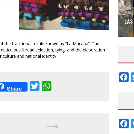
NATALIA HEREDIA DESIGN STUDIO –
ESPECIAL INTERIORISMO & DECORACIÓN
LAS
2026
f the traditional textile known as “La Macana”. The
meticulous thread selection, tying, and the elaboration
r culture and national identity
F
acebook
Twitter
WhatsApp
Share
F