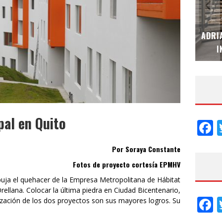
MUBB DESIGN STUDIO – ESPECIAL
ADRI
INTERIORISMO & DECORACIÓN 2026
I
pal en Quito
F
Por Soraya Constante
Fotos de proyecto cortesía EPMHV
mpuja el quehacer de la Empresa Metropolitana de Hábitat
rellana. Colocar la última piedra en Ciudad Bicentenario,
F
ialización de los dos proyectos son sus mayores logros. Su