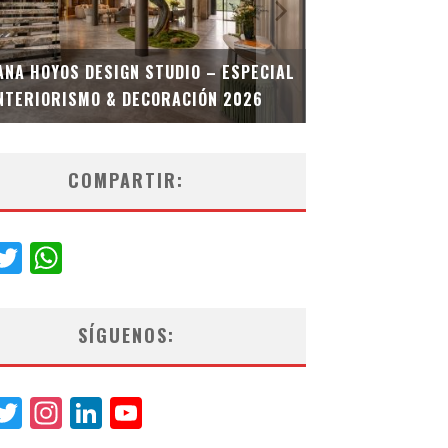
MULTIOFICINA
ANA HOYOS DESIGN STUDIO – ESPECIAL
ESPECIAL INT
NTERIORISMO & DECORACIÓN 2026
COMPARTIR:
acebook
Twitter
WhatsApp
SÍGUENOS:
acebook
Twitter
Instagram
LinkedIn
YouTube
Channel