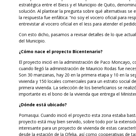
estratégica entre el Biess y el Municipio de Quito, denomin
solución. Al plantear la pregunta sobre qué alternativas se
la respuesta fue enfática: “no soy el vocero oficial para r
entrevistar al vocero oficial en el Iess para atender el pedi
Con esto dicho, pasamos a revisar detalles de lo que actua
del Municipio.
¿Cómo nace el proyecto Bicentenario?
El proyecto inició en la administración de Paco Moncayo, c
cuando llegó la administración de Mauricio Rodas fue neces
Son 30 manzanas, hay 20 en la primera etapa y 10 en la s
vivienda y 150 locales comerciales para un estrato social 
primera vivienda. La selección de los beneficiarios se rea
importante es el bono de la vivienda que entrega el Minister
¿Dónde está ubicado?
Pomasqui. Cuando inició el proyecto esta zona estaba basta
proyecto está muy bien servido, sobre todo por la extensió
interesante para un proyecto de vivienda de estas caracter
desde la estación de la Ofelia, así como cooperativas de tax