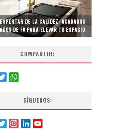
DESPERTAR DE LA CALIDEZ: ACABADOS
TECNOLOGÍA Y B
ADOS DE FV PARA ELEVAR TU ESPACIO
EL INODORO INT
COMPARTIR:
acebook
Twitter
WhatsApp
SÍGUENOS:
acebook
Twitter
Instagram
LinkedIn
YouTube
Channel