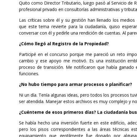
Quito como Director Tributario, luego pasó al Servicio de R
profesional privado en consultorías administrativas y tributa
Las críticas sobre él y su gestión han llenado los medios
que este tema revierte para la ciudadanía, quiso espera
conversar con él y pedirle una rendición de cuentas. Al pa
¿Cómo llegó al Registro de la Propiedad?
Participé en el concurso porque me pareció un reto imp
cambio y ese apoyo me motivó. Es una institución embl
proceso de transición. Me notificaron que había ganado e
funciones.
¿No hubo tiempo para armar procesos o planificar?
Ni un día. Tenía algunas ideas, pero todos los procesos t
ser atendida. Manejar estos archivos es muy complejo y nos
¿Cuénteme de esos primeros días? La ciudadanía bus
Se había hecho una inversión fuerte en este edificio, ade
pero los pisos correspondientes a las áreas técnicas es
equipamiento que gentilmente fue donado por alguna