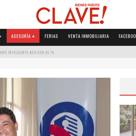
ASESORÍA
FERIAS
VENTA INMOBILIARIA
FACEBOO
DORO INTELIGENTE NEOTECH DE FV.
RME
 PALETERÍA
DE FV PARA ELEVAR TU ESPACIO