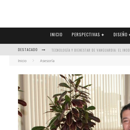
INICIO
PERSPECTIVAS
DISEÑO
DESTACADO
TECNOLOGÍA Y BIENESTAR DE VANGUARDIA: EL INO
Inicio
Asesoría
SECTOR INMOBILIARIO – RECUPERACIÓN A PASO FI
ALEXANDRA BEDOYA – LA CONSTANCIA DETRÁS DE LA
EL DESPERTAR DE LA CALIDEZ: ACABADOS DORADOS 