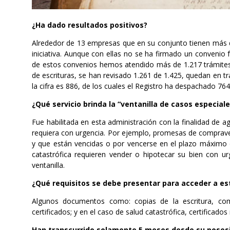
¿Ha dado resultados positivos?
Alrededor de 13 empresas que en su conjunto tienen más 
iniciativa. Aunque con ellas no se ha firmado un convenio 
de estos convenios hemos atendido más de 1.217 trámites 
de escrituras, se han revisado 1.261 de 1.425, quedan en trá
la cifra es 886, de los cuales el Registro ha despachado 76
¿Qué servicio brinda la “ventanilla de casos especiale
Fue habilitada en esta administración con la finalidad de agi
requiera con urgencia. Por ejemplo, promesas de comprave
y que están vencidas o por vencerse en el plazo máximo
catastrófica requieren vender o hipotecar su bien con u
ventanilla.
¿Qué requisitos se debe presentar para acceder a est
Algunos documentos como: copias de la escritura, com
certificados; y en el caso de salud catastrófica, certificado
Han transcurrido solamente 5 meses desde su posesi