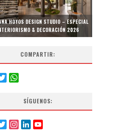
MULTIOFICINA
ANA HOYOS DESIGN STUDIO – ESPECIAL
ESPECIAL INT
NTERIORISMO & DECORACIÓN 2026
COMPARTIR:
acebook
Twitter
WhatsApp
SÍGUENOS:
acebook
Twitter
Instagram
LinkedIn
YouTube
Channel