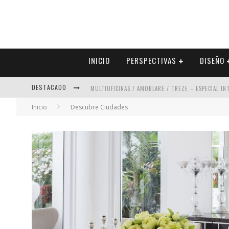
INICIO
PERSPECTIVAS
DISEÑO
DESTACADO
MULTIOFICINAS / AMOBLARE / TREZE – ESPECIAL I
Inicio
Descubre Ciudades
ABAD VERGARA ARQUITECTOS – ESPECIAL INTERIOR
COLINEAL – ESPECIAL INTERIORISMO & DECORACIÓN
ADRIANA HOYOS DESIGN STUDIO – ESPECIAL INTER