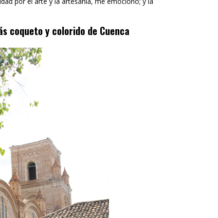
idad por el arte y la artesanía, me emocionó; y la
más coqueto y colorido de Cuenca