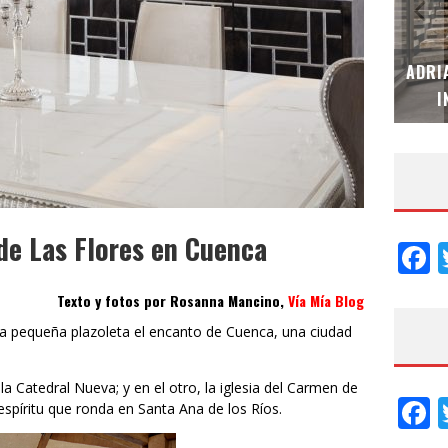
MUBB DESIGN STUDIO – ESPECIAL
ADRI
INTERIORISMO & DECORACIÓN 2026
I
 de Las Flores en Cuenca
F
Texto y fotos por Rosanna Mancino,
Vía Mía Blog
ta pequeña plazoleta el encanto de Cuenca, una ciudad
a Catedral Nueva; y en el otro, la iglesia del Carmen de
F
espíritu que ronda en Santa Ana de los Ríos.