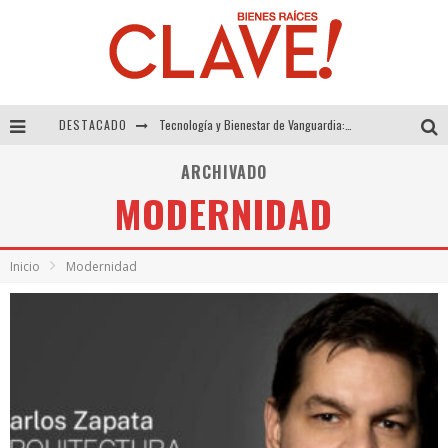
DESTACADO
Tecnología y Bienestar de Vanguardia: El Inodoro Inteligente Neotech de FV.
Sector Inmobiliario – recuperación a paso firme
ARCHIVADO
MODERNIDAD
Alexandra Bedoya – La Constancia detrás de La Paletería
El Despertar de la Calidez: Acabados Dorados de FV para Elevar tu Espacio
Inicio
Modernidad