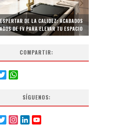
DESPERTAR DE LA CALIDEZ: ACABADOS
TECNOLOGÍA Y B
ADOS DE FV PARA ELEVAR TU ESPACIO
EL INODORO INT
COMPARTIR:
acebook
Twitter
WhatsApp
SÍGUENOS:
acebook
Twitter
Instagram
LinkedIn
YouTube
Channel