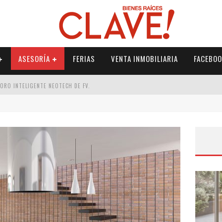
ASESORÍA
FERIAS
VENTA INMOBILIARIA
FACEBOO
DORO INTELIGENTE NEOTECH DE FV.
RME
 PALETERÍA
DE FV PARA ELEVAR TU ESPACIO