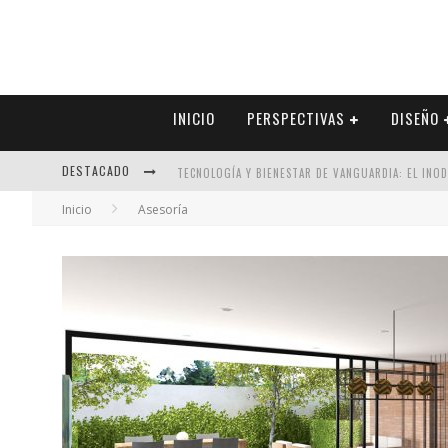
INICIO
PERSPECTIVAS
DISEÑO
DESTACADO
TECNOLOGÍA Y BIENESTAR DE VANGUARDIA: EL INO
Inicio
Asesoría
SECTOR INMOBILIARIO – RECUPERACIÓN A PASO FI
ALEXANDRA BEDOYA – LA CONSTANCIA DETRÁS DE LA
EL DESPERTAR DE LA CALIDEZ: ACABADOS DORADOS 