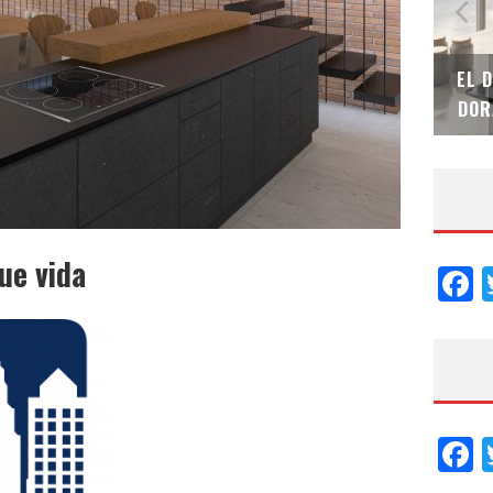
SAINT-GOBAIN IMPTEK – XI CONVENCIÓN
EL 
INTERNACIONAL
DOR
ue vida
F
F