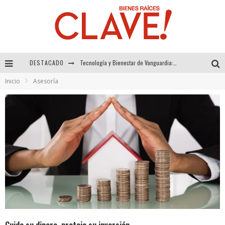
DESTACADO
Sector Inmobiliario – recuperación a paso firme
Inicio
Asesoría
Alexandra Bedoya – La Constancia detrás de La Paletería
El Despertar de la Calidez: Acabados Dorados de FV para Elevar tu Espacio
Tecnología y Bienestar de Vanguardia: El Inodoro Inteligente Neotech de FV.