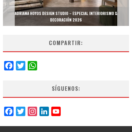
MULTIOFICINAS / AMOBLARE / TREZE – ESPECIAL INTERIORISMO &
DECORACIÓN 2026
COMPARTIR:
Facebook
Twitter
WhatsApp
SÍGUENOS:
Facebook
Twitter
Instagram
LinkedIn
YouTube
Channel