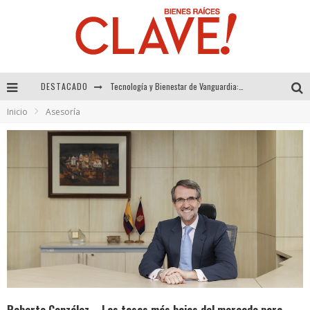
DESTACADO
Sector Inmobiliario – recuperación a paso firme
Inicio
Asesoría
Alexandra Bedoya – La Constancia detrás de La Paletería
El Despertar de la Calidez: Acabados Dorados de FV para Elevar tu Espacio
Tecnología y Bienestar de Vanguardia: El Inodoro Inteligente Neotech de FV.