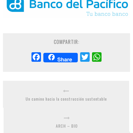
COMPARTIR:
Facebook
Twitter
Whats
Share
Un camino hacia la construcción sustentable
ARCH – BIO