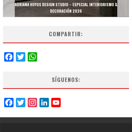
MULTIOFICINAS / AMOBLARE / TREZE – ESPECIAL INTERIORISMO &
DECORACIÓN 2026
COMPARTIR:
Facebook
Twitter
WhatsApp
SÍGUENOS:
Facebook
Twitter
Instagram
LinkedIn
YouTube
Channel