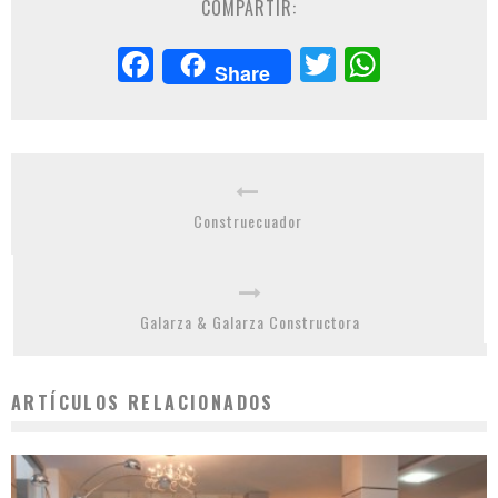
COMPARTIR:
Facebook
Twitter
Whats
Share
Construecuador
Galarza & Galarza Constructora
ARTÍCULOS RELACIONADOS