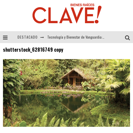
DESTACADO
Tecnología y Bienestar de Vanguardia: El Inodoro Inteligente Neotech de FV.
shutterstock_62816749 copy
Sector Inmobiliario – recuperación a paso firme
Alexandra Bedoya – La Constancia detrás de La Paletería
El Despertar de la Calidez: Acabados Dorados de FV para Elevar tu Espacio