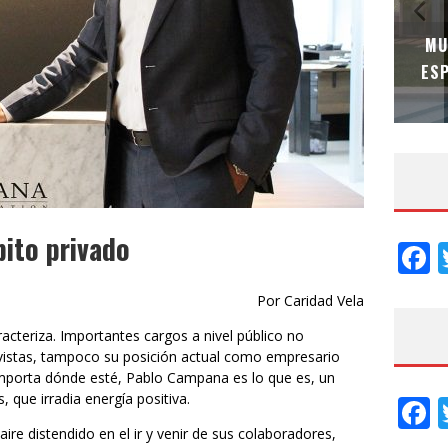
MU
ADRIANA HOYOS DESIGN STUDIO – ESPECIAL
ESP
INTERIORISMO & DECORACIÓN 2026
ito privado
F
Por Caridad Vela
racteriza. Importantes cargos a nivel público no
istas, tampoco su posición actual como empresario
o importa dónde esté, Pablo Campana es lo que es, un
, que irradia energía positiva.
F
aire distendido en el ir y venir de sus colaboradores,