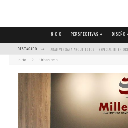
INICIO
PERSPECTIVAS
DISEÑO
DESTACADO
ABAD VERGARA ARQUITECTOS – ESPECIAL INTERIOR
Inicio
Urbanismo
COLINEAL – ESPECIAL INTERIORISMO & DECORACIÓN
ADRIANA HOYOS DESIGN STUDIO – ESPECIAL INTER
MULTIOFICINAS / AMOBLARE / TREZE – ESPECIAL I