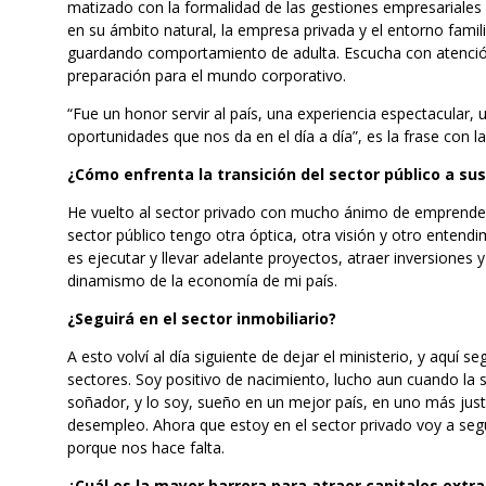
matizado con la formalidad de las gestiones empresariales q
en su ámbito natural, la empresa privada y el entorno fami
guardando comportamiento de adulta. Escucha con atenció
preparación para el mundo corporativo.
“Fue un honor servir al país, una experiencia espectacular, u
oportunidades que nos da en el día a día”, es la frase con la
¿Cómo enfrenta la transición del sector público a su
He vuelto al sector privado con mucho ánimo de emprender,
sector público tengo otra óptica, otra visión y otro entendi
es ejecutar y llevar adelante proyectos, atraer inversiones
dinamismo de la economía de mi país.
¿Seguirá en el sector inmobiliario?
A esto volví al día siguiente de dejar el ministerio, y aquí 
sectores. Soy positivo de nacimiento, lucho aun cuando la 
soñador, y lo soy, sueño en un mejor país, en uno más justo
desempleo. Ahora que estoy en el sector privado voy a segu
porque nos hace falta.
¿Cuál es la mayor barrera para atraer capitales extr