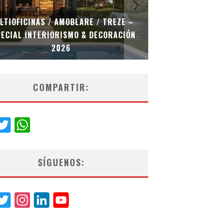
LTIOFICINAS / AMOBLARE / TREZE –
ECIAL INTERIORISMO & DECORACIÓN
ABAD VERGARA 
2026
INTERIORIS
COMPARTIR:
acebook
Twitter
WhatsApp
SÍGUENOS:
acebook
Twitter
Instagram
LinkedIn
YouTube
Channel