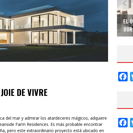
SAINT-GOBAIN IMPTEK – XI CONVENCIÓN
EL DE
INTERNACIONAL
DORAD
F
 JOIE DE VIVRE
fresca del mar y admirar los atardeceres mágicos, adquiere
F
ceanside Farm Residences. Es más probable encontrar
a, pero este extraordinario proyecto está ubicado en