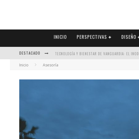
INICIO
PERSPECTIVAS
DISEÑO
DESTACADO
TECNOLOGÍA Y BIENESTAR DE VANGUARDIA: EL INO
Inicio
Asesoría
SECTOR INMOBILIARIO – RECUPERACIÓN A PASO FI
ALEXANDRA BEDOYA – LA CONSTANCIA DETRÁS DE LA
EL DESPERTAR DE LA CALIDEZ: ACABADOS DORADOS 