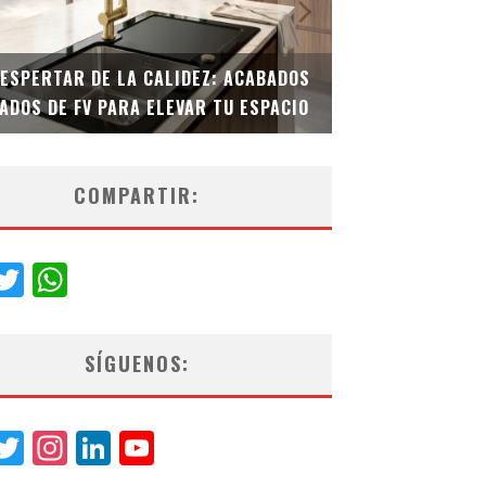
SPERTAR DE LA CALIDEZ: ACABADOS
TECNOLOGÍA Y BI
OS DE FV PARA ELEVAR TU ESPACIO
EL INODORO INTE
COMPARTIR:
acebook
Twitter
WhatsApp
SÍGUENOS:
acebook
Twitter
Instagram
LinkedIn
YouTube
Channel