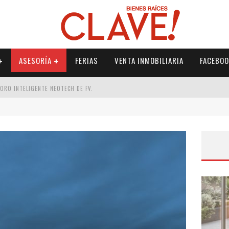
ASESORÍA
FERIAS
VENTA INMOBILIARIA
FACEBOO
DORO INTELIGENTE NEOTECH DE FV.
RME
 PALETERÍA
DE FV PARA ELEVAR TU ESPACIO