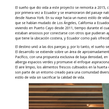
El sueño que dio vida a este proyecto se remonta a 2015,
por primera vez a Ecuador y se enamoraron del paisaje natu
desde Nueva York. En su viaje hacia un nuevo estilo de vid
que se habían mudado de Los Ángeles, California a Ecuador
viviendo en Puerto Cayo desde 2011, tiempo durante el cual
estaban ansiosos por conectarse con otros que pudieran apr
que tiene la ubicación costera, y Ecuador como país ofrecid
El destino unió a las dos parejas y, por lo tanto, el sueño 
El desarrollo se extiende sobre un área de aproximadamente
Pacífico, con una propuesta exclusiva de baja densidad, e
alberga espacios verdes y promueve el enfoque aspiraciona
El aire limpio, los alimentos frescos cultivados en la huert
son parte de un entorno creado para una comunidad divers
estilo de vida sin sacrificar la calidad de vida.