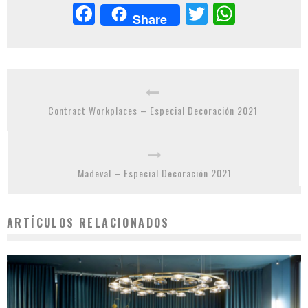
Facebook
Twitter
Whats
Share
Contract Workplaces – Especial Decoración 2021
Madeval – Especial Decoración 2021
ARTÍCULOS RELACIONADOS