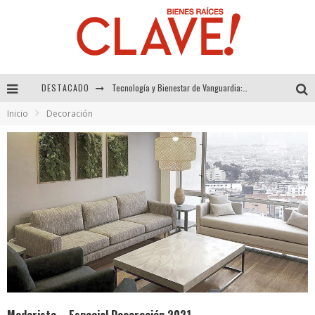
DESTACADO
Sector Inmobiliario – recuperación a paso firme
Inicio
Decoración
Alexandra Bedoya – La Constancia detrás de La Paletería
El Despertar de la Calidez: Acabados Dorados de FV para Elevar tu Espacio
Tecnología y Bienestar de Vanguardia: El Inodoro Inteligente Neotech de FV.