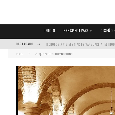
INICIO
PERSPECTIVAS
DISEÑO
DESTACADO
TECNOLOGÍA Y BIENESTAR DE VANGUARDIA: EL INO
Inicio
Arquitectura Internacional
SECTOR INMOBILIARIO – RECUPERACIÓN A PASO FI
ALEXANDRA BEDOYA – LA CONSTANCIA DETRÁS DE LA
EL DESPERTAR DE LA CALIDEZ: ACABADOS DORADOS 