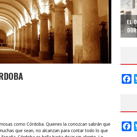
SAINT-GOBAIN IMPTEK – XI CONVENCIÓN
EL 
INTERNACIONAL
DOR
ÓRDOBA
F
F
rmosas como Córdoba. Quienes la conozcan sabrán que
r muchas que sean, no alcanzan para contar todo lo que
e España. Córdoba es bella hasta dejar sin aliento. Lo