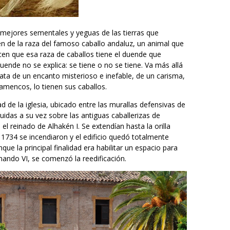
s mejores sementales y yeguas de las tierras que
gen de la raza del famoso caballo andaluz, un animal que
cen que esa raza de caballos tiene el duende que
ende no se explica: se tiene o no se tiene. Va más allá
trata de un encanto misterioso e inefable, de un carisma,
lamencos, lo tienen sus caballos.
d de la iglesia, ubicado entre las murallas defensivas de
ruidas a su vez sobre las antiguas caballerizas de
el reinado de Alhakén I. Se extendían hasta la orilla
 1734 se incendiaron y el edificio quedó totalmente
que la principal finalidad era habilitar un espacio para
ando VI, se comenzó la reedificación.