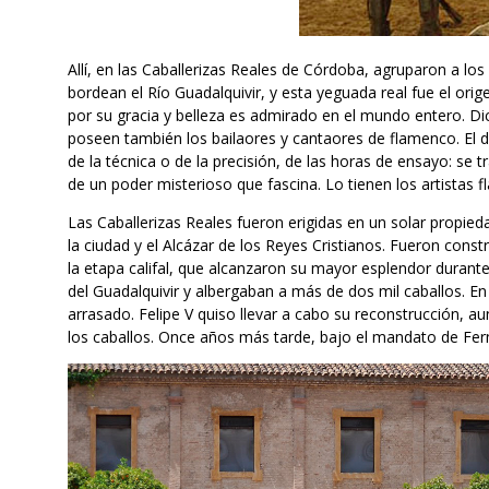
Allí, en las Caballerizas Reales de Córdoba, agruparon a lo
bordean el Río Guadalquivir, y esta yeguada real fue el ori
por su gracia y belleza es admirado en el mundo entero. Di
poseen también los bailaores y cantaores de flamenco. El du
de la técnica o de la precisión, de las horas de ensayo: se 
de un poder misterioso que fascina. Lo tienen los artistas f
Las Caballerizas Reales fueron erigidas en un solar propieda
la ciudad y el Alcázar de los Reyes Cristianos. Fueron const
la etapa califal, que alcanzaron su mayor esplendor durante 
del Guadalquivir y albergaban a más de dos mil caballos. En
arrasado. Felipe V quiso llevar a cabo su reconstrucción, aun
los caballos. Once años más tarde, bajo el mandato de Fern