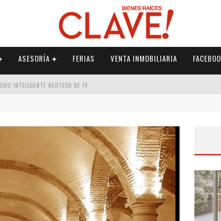
ASESORÍA
FERIAS
VENTA INMOBILIARIA
FACEBOO
DORO INTELIGENTE NEOTECH DE FV.
RME
 PALETERÍA
DE FV PARA ELEVAR TU ESPACIO