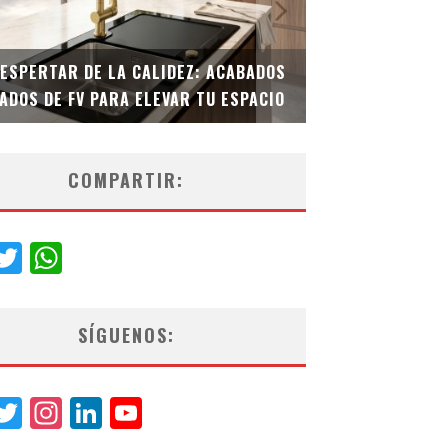
DESPERTAR DE LA CALIDEZ: ACABADOS
TECNOLOGÍA Y B
ADOS DE FV PARA ELEVAR TU ESPACIO
EL INODORO INT
COMPARTIR:
acebook
Twitter
WhatsApp
SÍGUENOS:
acebook
Twitter
Instagram
LinkedIn
YouTube
Channel