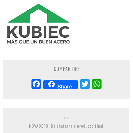
COMPARTIR:
Facebook
Twitter
Whats
Share
NOVACERO: De chatarra a producto final