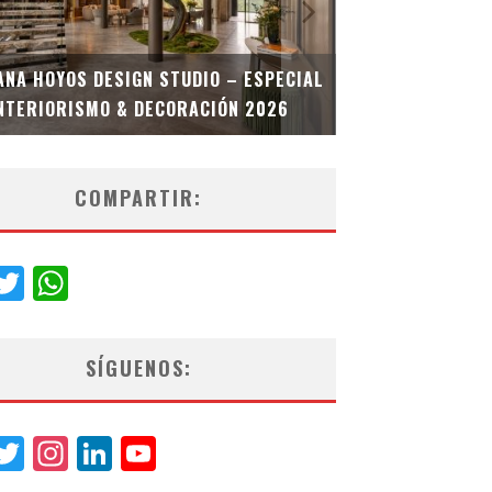
MULTIOFICINA
ANA HOYOS DESIGN STUDIO – ESPECIAL
ESPECIAL INT
NTERIORISMO & DECORACIÓN 2026
COMPARTIR:
acebook
Twitter
WhatsApp
SÍGUENOS:
acebook
Twitter
Instagram
LinkedIn
YouTube
Channel