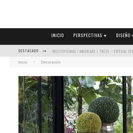
INICIO
PERSPECTIVAS
DISEÑO
DESTACADO
MULTIOFICINAS / AMOBLARE / TREZE – ESPECIAL I
Inicio
Decoración
ABAD VERGARA ARQUITECTOS – ESPECIAL INTERIOR
COLINEAL – ESPECIAL INTERIORISMO & DECORACIÓN
ADRIANA HOYOS DESIGN STUDIO – ESPECIAL INTER