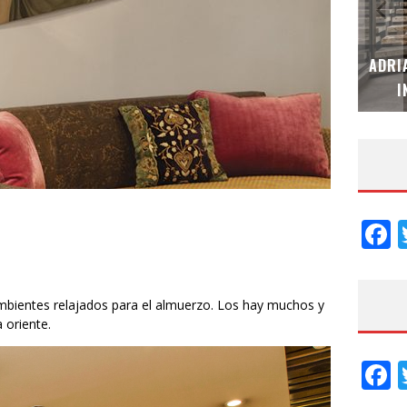
MUBB DESIGN STUDIO – ESPECIAL
ADRI
INTERIORISMO & DECORACIÓN 2026
I
F
 ambientes relajados para el almuerzo. Los hay muchos y
 oriente.
F