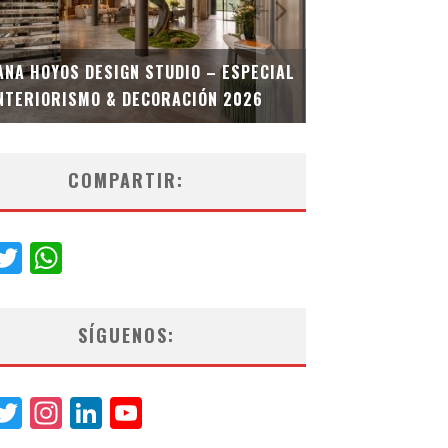
MULTIOFICINA
ANA HOYOS DESIGN STUDIO – ESPECIAL
ESPECIAL INT
NTERIORISMO & DECORACIÓN 2026
COMPARTIR:
acebook
Twitter
WhatsApp
SÍGUENOS:
acebook
Twitter
Instagram
LinkedIn
YouTube
Channel