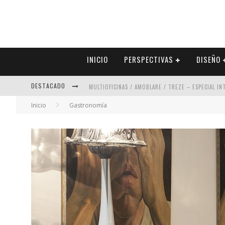
INICIO
PERSPECTIVAS
DISEÑO
DESTACADO
MULTIOFICINAS / AMOBLARE / TREZE – ESPECIAL I
Inicio
Gastronomía
ABAD VERGARA ARQUITECTOS – ESPECIAL INTERIOR
COLINEAL – ESPECIAL INTERIORISMO & DECORACIÓN
ADRIANA HOYOS DESIGN STUDIO – ESPECIAL INTER