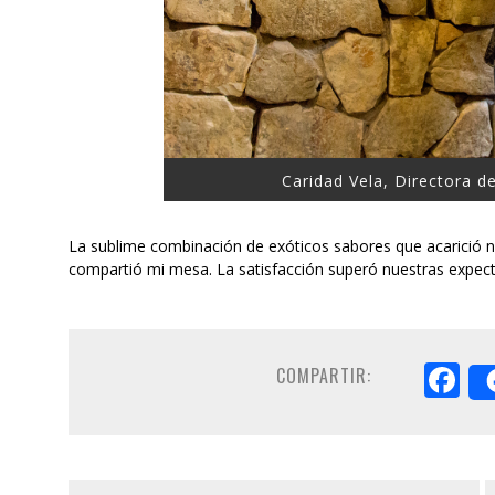
Caridad Vela, Directora d
La sublime combinación de exóticos sabores que acarició 
compartió mi mesa. La satisfacción superó nuestras expect
F
COMPARTIR: