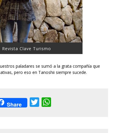
e Revista Clave Turismo
nuestros paladares se sumó a la grata compañía que
ativas, pero eso en Tanoshii siempre sucede.
acebook
Twitter
WhatsApp
Share