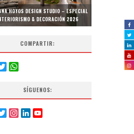
MULTIOFICINA
ANA HOYOS DESIGN STUDIO – ESPECIAL
ESPECIAL INT
NTERIORISMO & DECORACIÓN 2026
COMPARTIR:
acebook
Twitter
WhatsApp
SÍGUENOS:
acebook
Twitter
Instagram
LinkedIn
YouTube
Channel