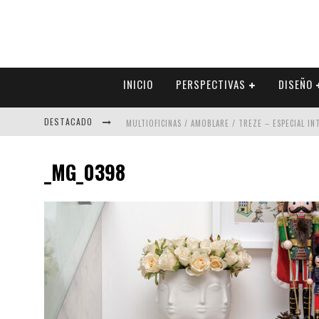
INICIO
PERSPECTIVAS
DISEÑO
DESTACADO
MULTIOFICINAS / AMOBLARE / TREZE – ESPECIAL I
ABAD VERGARA ARQUITECTOS – ESPECIAL INTERIOR
_MG_0398
COLINEAL – ESPECIAL INTERIORISMO & DECORACIÓN
ADRIANA HOYOS DESIGN STUDIO – ESPECIAL INTER