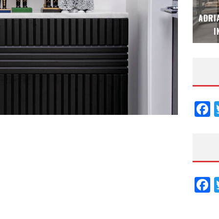
MUBB DESIGN STUDIO – ESPECIAL
ADRI
INTERIORISMO & DECORACIÓN 2026
I
F
F