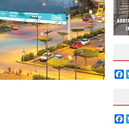
MUBB DESIGN STUDIO – ESPECIAL
ADRI
INTERIORISMO & DECORACIÓN 2026
I
F
F