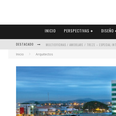
INICIO
PERSPECTIVAS
DISEÑO
DESTACADO
MULTIOFICINAS / AMOBLARE / TREZE – ESPECIAL I
Inicio
Arquitectos
ABAD VERGARA ARQUITECTOS – ESPECIAL INTERIOR
COLINEAL – ESPECIAL INTERIORISMO & DECORACIÓN
ADRIANA HOYOS DESIGN STUDIO – ESPECIAL INTER