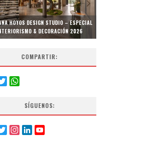
MULTIOFICINA
ANA HOYOS DESIGN STUDIO – ESPECIAL
ESPECIAL INT
NTERIORISMO & DECORACIÓN 2026
COMPARTIR:
acebook
Twitter
WhatsApp
SÍGUENOS:
acebook
Twitter
Instagram
LinkedIn
YouTube
Channel