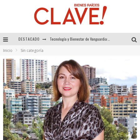
Tecnología y Bienestar de Vanguardia: El Inodoro Inteligente Neotech de FV.
DESTACADO
Sector Inmobiliario – recuperación a paso firme
Inicio
Sin categoría
Alexandra Bedoya – La Constancia detrás de La Paletería
El Despertar de la Calidez: Acabados Dorados de FV para Elevar tu Espacio