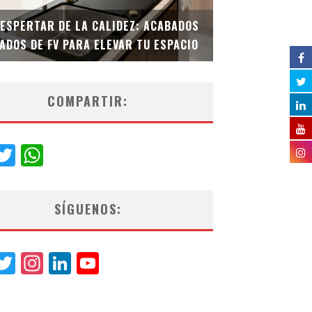
DESPERTAR DE LA CALIDEZ: ACABADOS
TECNOLOGÍA Y B
ADOS DE FV PARA ELEVAR TU ESPACIO
EL INODORO INT
COMPARTIR:
acebook
Twitter
WhatsApp
SÍGUENOS:
acebook
Twitter
Instagram
LinkedIn
YouTube
Channel