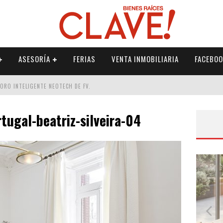
ASESORÍA
FERIAS
VENTA INMOBILIARIA
FACEBOO
DORO INTELIGENTE NEOTECH DE FV.
RME
ugal-beatriz-silveira-04
 PALETERÍA
DE FV PARA ELEVAR TU ESPACIO