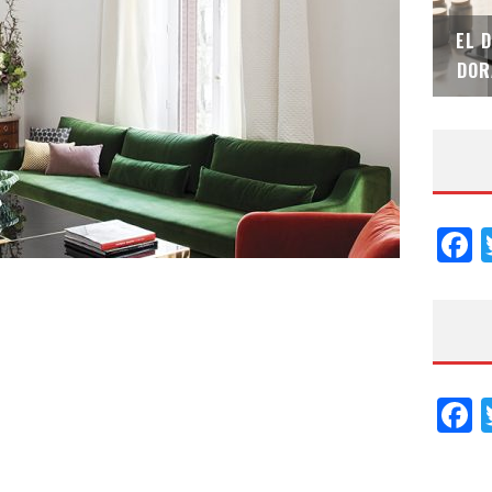
SAINT-GOBAIN IMPTEK – XI CONVENCIÓN
EL 
INTERNACIONAL
DOR
F
F