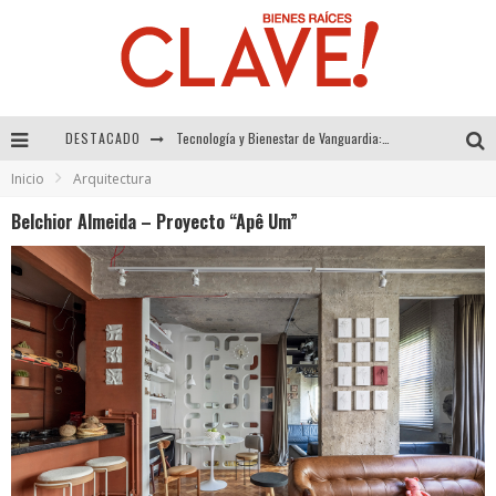
DESTACADO
Sector Inmobiliario – recuperación a paso firme
Inicio
Arquitectura
Alexandra Bedoya – La Constancia detrás de La Paletería
Belchior Almeida – Proyecto “Apê Um”
El Despertar de la Calidez: Acabados Dorados de FV para Elevar tu Espacio
Tecnología y Bienestar de Vanguardia: El Inodoro Inteligente Neotech de FV.