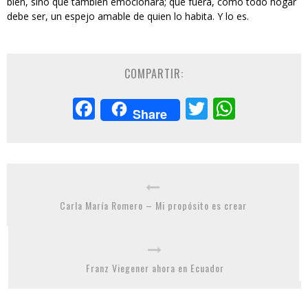
bien, sino que también emocionara; que fuera, como todo hogar
debe ser, un espejo amable de quien lo habita. Y lo es.
COMPARTIR:
Facebook
Twitter
Whats
Share
Carla María Romero – Mi propósito es crear
Franz Viegener ahora en Ecuador