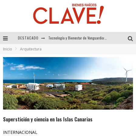
DESTACADO
Sector Inmobiliario – recuperación a paso firme
Inicio
Arquitectura
Alexandra Bedoya – La Constancia detrás de La Paletería
El Despertar de la Calidez: Acabados Dorados de FV para Elevar tu Espacio
Tecnología y Bienestar de Vanguardia: El Inodoro Inteligente Neotech de FV.
Superstición y ciencia en las Islas Canarias
INTERNACIONAL